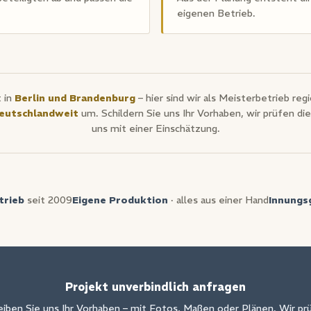
eigenen Betrieb.
 in
Berlin und Brandenburg
– hier sind wir als Meisterbetrieb regi
deutschlandweit
um. Schildern Sie uns Ihr Vorhaben, wir prüfen 
uns mit einer Einschätzung.
trieb
seit 2009
Eigene Produktion
· alles aus einer Hand
Innungs
Projekt unverbindlich anfragen
iben Sie uns Ihr Vorhaben – mit Fotos, Maßen oder Plänen. Wir pr