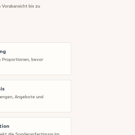
 Vorabansicht bis zu
ung
n Proportionen, bevor
is
 Mengen, Angebote und
tion
rekt die Sonderanfertigung im