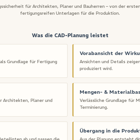
ssicherheit für Architekten, Planer und Bauherren – von der ersten
fertigungsreifen Unterlagen für die Produktion.
Was die CAD-Planung leistet
e
Vorabansicht der Wirk
ls Grundlage für Fertigung
Ansichten und Details zeige
produziert wird.
Mengen- & Materialbas
r Architekten, Planer und
Verlässliche Grundlage für
Terminierung.
Übergang in die Produk
eteiligten ab und passen die
Aus der Planung entsteht di