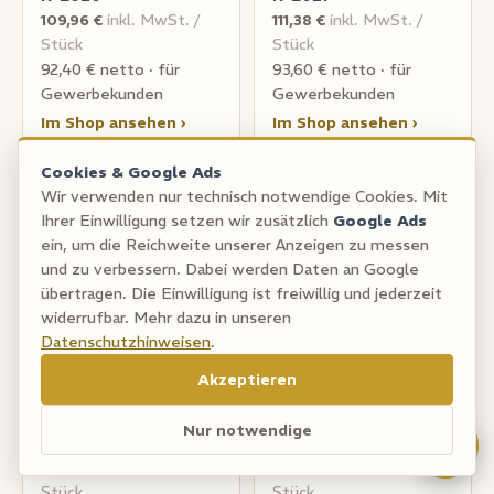
109,96 €
inkl. MwSt. /
111,38 €
inkl. MwSt. /
Stück
Stück
92,40 € netto · für
93,60 € netto · für
Gewerbekunden
Gewerbekunden
Im Shop ansehen ›
Im Shop ansehen ›
Cookies & Google Ads
ROSETTEN
ROSETTEN
Wir verwenden nur technisch notwendige Cookies. Mit
R-E022
R-E023
Ihrer Einwilligung setzen wir zusätzlich
Google Ads
114,24 €
inkl. MwSt. /
114,24 €
inkl. MwSt. /
ein, um die Reichweite unserer Anzeigen zu messen
Stück
Stück
und zu verbessern. Dabei werden Daten an Google
übertragen. Die Einwilligung ist freiwillig und jederzeit
96,00 € netto · für
96,00 € netto · für
widerrufbar. Mehr dazu in unseren
Gewerbekunden
Gewerbekunden
Datenschutzhinweisen
.
Im Shop ansehen ›
Im Shop ansehen ›
Akzeptieren
?
ROSETTEN
ROSETTEN
Nur notwendige
R-E024
R-F001
114,24 €
inkl. MwSt. /
117,10 €
inkl. MwSt. /
Stück
Stück