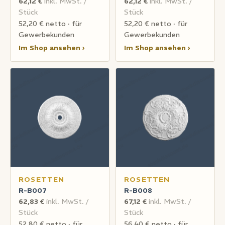
62,12 €
inkl. MwSt. /
62,12 €
inkl. MwSt. /
Stück
Stück
52,20 € netto · für
52,20 € netto · für
Gewerbekunden
Gewerbekunden
Im Shop ansehen ›
Im Shop ansehen ›
ROSETTEN
ROSETTEN
R-B007
R-B008
62,83 €
inkl. MwSt. /
67,12 €
inkl. MwSt. /
Stück
Stück
52,80 € netto · für
56,40 € netto · für