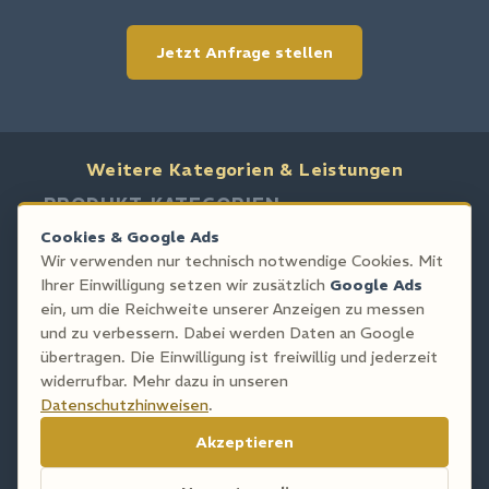
Jetzt Anfrage stellen
Weitere Kategorien & Leistungen
PRODUKT-KATEGORIEN
Stuckleisten
Rosetten
Ornamente
Rahmenleisten
Cookies & Google Ads
Pilaster
Fassadenstuck
Gips oder Styropor?
Wir verwenden nur technisch notwendige Cookies. Mit
Ihrer Einwilligung setzen wir zusätzlich
Google Ads
LEISTUNGEN
ein, um die Reichweite unserer Anzeigen zu messen
Stuckmontage
Restaurierung
Sonderanfertigung
und zu verbessern. Dabei werden Daten an Google
CAD-Planung
Stuckateur Berlin/Brandenburg
übertragen. Die Einwilligung ist freiwillig und jederzeit
Stuckarbeiten Berlin/Brandenburg
widerrufbar. Mehr dazu in unseren
Datenschutzhinweisen
.
© 2026 Stuckdiscount · Stuckateur-Meisterbetrieb
Akzeptieren
Berlin/Brandenburg
?
Buchholzer Straße 31, 14547 Beelitz ·
(030) 680 844 33
·