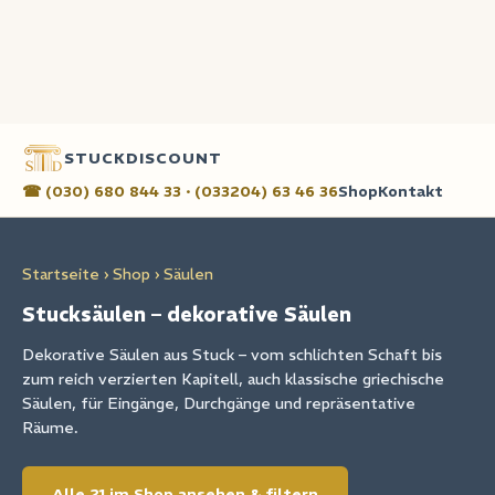
STUCKDISCOUNT
☎ (030) 680 844 33 · (033204) 63 46 36
Shop
Kontakt
Startseite
›
Shop
› Säulen
Stucksäulen – dekorative Säulen
Dekorative Säulen aus Stuck – vom schlichten Schaft bis
zum reich verzierten Kapitell, auch klassische griechische
Säulen, für Eingänge, Durchgänge und repräsentative
Räume.
Alle 21 im Shop ansehen & filtern